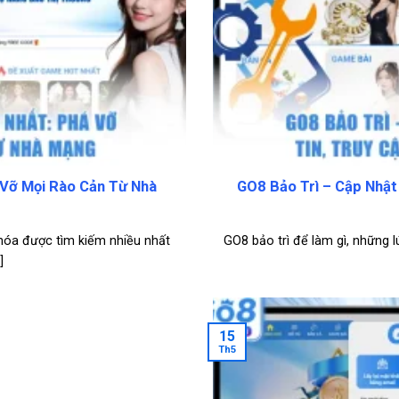
 Vỡ Mọi Rào Cản Từ Nhà
GO8 Bảo Trì – Cập Nhật 
g
khóa được tìm kiếm nhiều nhất
GO8 bảo trì để làm gì, những l
]
15
Th5