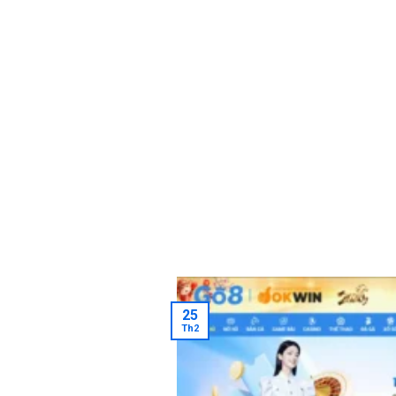
25
Th2