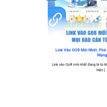
Link Vào GO8 Mới Nhất: Phá
Mạn
Link vào Go8 mới nhất đang là từ 
hiện [...