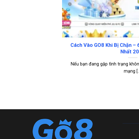
Cách Vào GO8 Khi Bị Chặn –
Nhất 2
Nếu bạn đang gặp tình trạng khôn
mạng [..