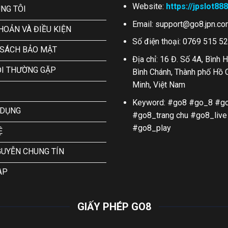
Website:
https://jpslot88
NG TÔI
Email:
support@go8.jpn.co
HOẢN VÀ ĐIỀU KIỆN
Số điện thoại: 0769 515 5
 SÁCH BẢO MẬT
Địa chỉ: 16 Đ. Số 4A, Bình 
ỎI THƯỜNG GẶP
Bình Chánh, Thành phố Hồ 
Minh, Việt Nam
Keyword: #go8 #go_8 #g
 DỤNG
#go8_trang chu #go8_live
#go8_play
Ệ
GUYỄN CHUNG TÍN
AP
GIẤY PHÉP GO8