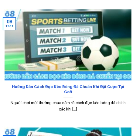
08
Th11
Hướng Dẫn Cách Đọc Kèo Bóng Đá Chuẩn Khi Đặt Cược Tại
Go8
Người chơi mới thường chưa nắm rõ cách đọc kèo bóng đá chính
xác khi [...]