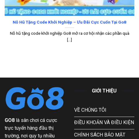
Nỗ Hũ Tặng Code Khởi Nghiệp – Ưu Đãi Cực Cuốn Tại Go8
Nỗ hũ tặng code khởi nghiệp Go8 mở ra cơ hội nhận các phần quà
[...]
GIỚI THIỆU
VỀ CHÚNG TÔI
GO8
là sân chơi cá cược
ĐIỀU KHOẢN VÀ ĐIỀU KIỆN
trực tuyến hàng đầu thị
CHÍNH SÁCH BẢO MẬT
trường, nơi quy tụ nhiều