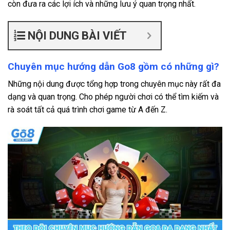
còn đưa ra các lợi ích và những lưu ý quan trọng nhất.
NỘI DUNG BÀI VIẾT
Chuyên mục hướng dẫn Go8 gồm có những gì?
Những nội dung được tổng hợp trong chuyên mục này rất đa
dạng và quan trọng. Cho phép người chơi có thể tìm kiếm và
rà soát tất cả quá trình chơi game từ A đến Z.