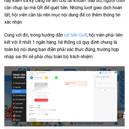
hãy kiểm tra kỹ càng về tên chủ tài khoản. Sau đó, người chơi
cần chụp lại mã QR để quét tiền. Những lượt giao dịch hoàn
tất, hội viên cần tải nên mục nội dung để có thêm thông tin
xác nhận.
Cùng với đó, trong hướng dẫn
rút tiền Go8
, hội viên phải liên
kết với ít nhất 1 ngân hàng. hệ thống có quy định chung là
toàn bộ nội dung bạn điền phải xác thực đúng, trường hợp
nhập sai thì sẽ phải chịu toàn bộ trách nhiệm.