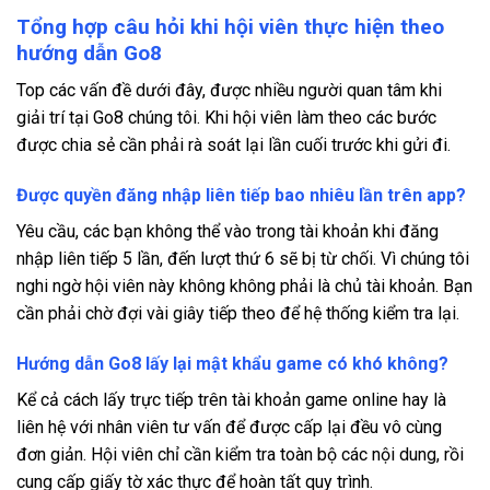
Tổng hợp câu hỏi khi hội viên thực hiện theo
hướng dẫn Go8
Top các vấn đề dưới đây, được nhiều người quan tâm khi
giải trí tại Go8 chúng tôi. Khi hội viên làm theo các bước
được chia sẻ cần phải rà soát lại lần cuối trước khi gửi đi.
Được quyền đăng nhập liên tiếp bao nhiêu lần trên app?
Yêu cầu, các bạn không thể vào trong tài khoản khi đăng
nhập liên tiếp 5 lần, đến lượt thứ 6 sẽ bị từ chối. Vì chúng tôi
nghi ngờ hội viên này không không phải là chủ tài khoản. Bạn
cần phải chờ đợi vài giây tiếp theo để hệ thống kiểm tra lại.
Hướng dẫn Go8 lấy lại mật khẩu game có khó không?
Kể cả cách lấy trực tiếp trên tài khoản game online hay là
liên hệ với nhân viên tư vấn để được cấp lại đều vô cùng
đơn giản. Hội viên chỉ cần kiểm tra toàn bộ các nội dung, rồi
cung cấp giấy tờ xác thực để hoàn tất quy trình.