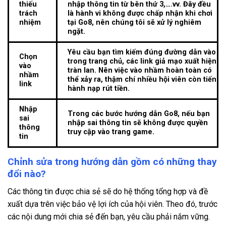
thiếu
nhập thông tin từ bên thứ 3,….vv. Đây đều
trách
là hành vi không được chấp nhận khi chơi
nhiệm
tại Go8, nên chúng tôi sẽ xử lý nghiêm
ngặt.
Yêu cầu bạn tìm kiếm đúng đường dẫn vào
Chọn
trong trang chủ, các link giả mạo xuất hiện
vào
tràn lan. Nên việc vào nhầm hoàn toàn có
nhầm
thể xảy ra, thậm chí nhiều hội viên còn tiến
link
hành nạp rút tiền.
Nhập
Trong các bước hướng dẫn Go8, nếu bạn
sai
nhập sai thông tin sẽ không được quyền
thông
truy cập vào trang game.
tin
Chỉnh sửa trong hướng dẫn gồm có những thay
đổi nào?
Các thông tin được chia sẻ sẽ do hệ thống tổng hợp và đề
xuất dựa trên việc bảo vệ lợi ích của hội viên. Theo đó, trước
các nội dung mới chia sẻ đến bạn, yêu cầu phải nắm vững.