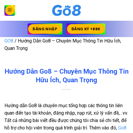
Bỏ
qua
nội
dung
ĐĂNG NHẬP
ĐĂNG KÝ +88K
GO8
/
Hướng Dẫn Go8 – Chuyên Mục Thông Tin Hữu Ích,
Quan Trọng
Hướng Dẫn Go8 – Chuyên Mục Thông Tin
Hữu Ích, Quan Trọng
Hướng dẫn Go8 là chuyên mục tổng hợp các thông tin liên
quan đến tạo tài khoản, đăng nhập, nạp rút, xử lý vấn đề,…vv.
Tất cả những bài viết đều được chúng tôi chia sẻ chi tiết, để
hỗ trợ cho hội viên trong quá trình giải trí. Thêm vào đó,
Go8