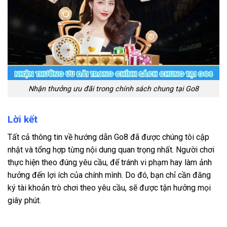
Nhận thưởng ưu đãi trong chính sách chung tại Go8
Lời kết
Tất cả thông tin về hướng dẫn Go8 đã được chúng tôi cập
nhật và tổng hợp từng nội dung quan trọng nhất. Người chơi
thực hiện theo đúng yêu cầu, để tránh vi phạm hay làm ảnh
hưởng đến lợi ích của chính mình. Do đó, bạn chỉ cần đăng
ký tài khoản trò chơi theo yêu cầu, sẽ được tận hưởng mọi
giây phút.