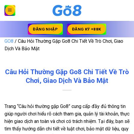
Bỏ
qua
nội
dung
ĐĂNG NHẬP
ĐĂNG KÝ +88K
GO8
/
Câu Hỏi Thường Gặp Go8 Chi Tiết Về Trò Chơi, Giao
Dịch Và Bảo Mật
Câu Hỏi Thường Gặp Go8 Chi Tiết Về Trò
Chơi, Giao Dịch Và Bảo Mật
Trang “Câu hỏi thường gặp Go8” cung cấp đầy đủ thông tin
giúp người chơi hiểu rõ cách tham gia, quản lý tài khoản, thực
hiện giao dịch an toàn và chơi có trách nhiệm. Tại đây, bạn sẽ
tìm thấy hướng dẫn chi tiết về luật chơi, bảo mật dữ liệu, quy